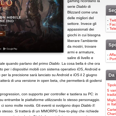
gaming ricordano la
serie
Diablo
di
Seg
Blizzard come una
delle migliori del
-
Twit
settore. Invece gli
-
Fac
-
Tel
appassionati dei
giochi in cui bisogna
liberare l’ambiente
Sp
da mostri, trovare
armi e armature,
-
Affa
salire di livello e
-
Port
eciale quando parlano del primo
Diablo
. La cosa bella è che ora
o per i dispositivi mobili con sistema operativo iOS, Android e
Da 
 per la precisione sarà lanciato su Android e iOS il 2 giugno
ratterà di una versione in open beta, che permetterà di godersi
Tipol
5 van
progression, con supporto per controller e tastiera su PC: in
tradi
 su entrambe le piattaforme utilizzando lo stesso personaggio.
Migli
in It
ci sono molte novità. Gli eventi si svolgono dopo
Diablo II:
Carte
lo stesso. Si tratterà di un MMORPG free-to-play che richiede
Chari