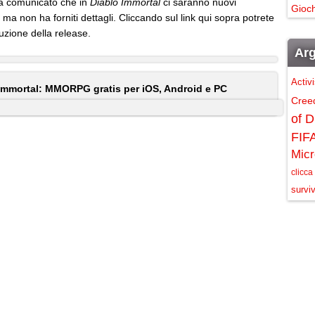
ha comunicato che in
Diablo Immortal
ci saranno nuovi
Gioch
 ma non ha forniti dettagli. Cliccando sul link qui sopra potrete
uzione della release.
Arg
Activ
Immortal: MMORPG gratis per iOS, Android e PC
Cree
of D
FIF
Micr
clicca
surviv