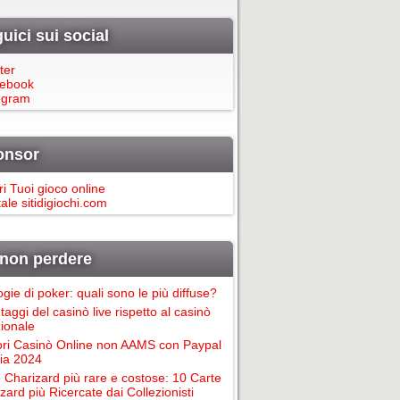
uici sui social
ter
ebook
egram
onsor
ri Tuoi gioco online
ale sitidigiochi.com
non perdere
ogie di poker: quali sono le più diffuse?
taggi del casinò live rispetto al casinò
zionale
ori Casinò Online non AAMS con Paypal
alia 2024
 Charizard più rare e costose: 10 Carte
zard più Ricercate dai Collezionisti