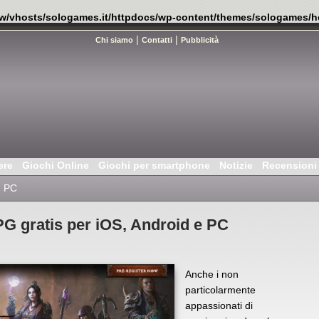
w/vhosts/sologames.it/httpdocs/wp-content/themes/sologames/h
|
|
Chi siamo
Contatti
Pubblicità
ere
Giochi Online
Giochi per smartphone
Notizie
Recensioni
|
PC
 gratis per iOS, Android e PC
Anche i non
particolarmente
appassionati di