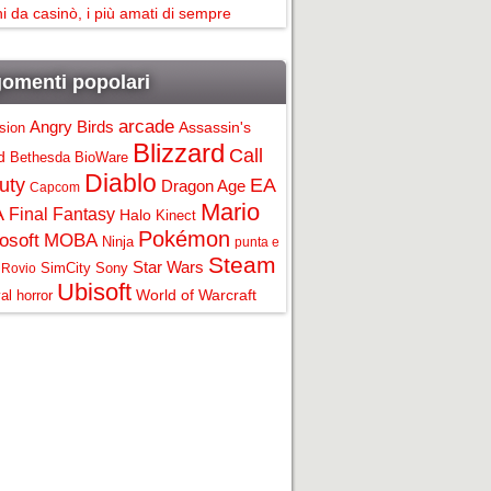
i da casinò, i più amati di sempre
omenti popolari
arcade
Angry Birds
Assassin's
ision
Blizzard
Call
d
Bethesda
BioWare
Diablo
uty
EA
Dragon Age
Capcom
Mario
A
Final Fantasy
Halo
Kinect
Pokémon
osoft
MOBA
Ninja
punta e
Steam
Star Wars
SimCity
Sony
Rovio
Ubisoft
World of Warcraft
al horror