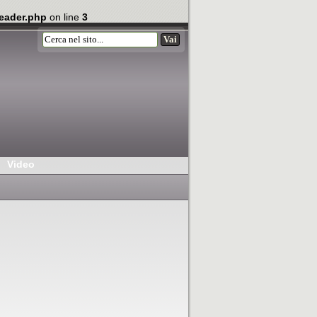
eader.php
on line
3
Video