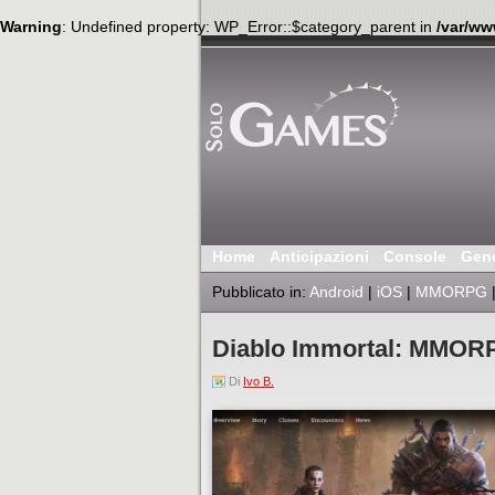
Warning
: Undefined property: WP_Error::$category_parent in
/var/ww
Home
Anticipazioni
Console
Gen
Pubblicato in:
Android
|
iOS
|
MMORPG
Diablo Immortal: MMORPG
Di
Ivo B.