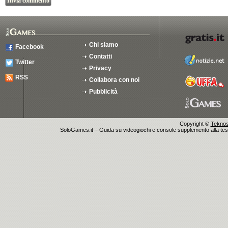
Chi siamo
Facebook
Contatti
Twitter
Privacy
RSS
Collabora con noi
Pubblicità
Copyright ©
Teknosu
SoloGames.it – Guida su videogiochi e console supplemento alla testata