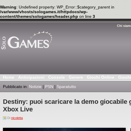
Warning
: Undefined property: WP_Error::$category_parent in
/var/www/vhosts/sologames.it/httpdocs/wp-
content/themes/sologames/header.php
on line
3
Chi siam
Home
Anticipazioni
Console
Genere
Giochi Online
Gioch
Pubblicato in:
Notizie
|
PSN
|
Sparatutto
Destiny: puoi scaricare la demo giocabile 
Xbox Live
Di
nicoletta