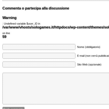
Commenta o partecipa alla discussione
Warning
: Undefined variable $user_ID in
/var/www/vhosts/sologames.it/httpdocs/wp-content/themes/
on line
59
Nome (obbligatorio)
E-mail (non verrà pubblicata
Sito Web (opzionale)