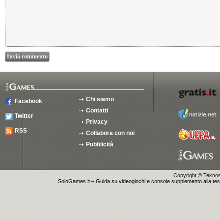
Chi siamo
Facebook
Contatti
Twitter
Privacy
RSS
Collabora con noi
Pubblicità
Copyright ©
Teknosu
SoloGames.it – Guida su videogiochi e console supplemento alla testata