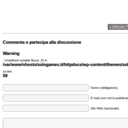
« Articolo 
Commenta o partecipa alla discussione
Warning
: Undefined variable $user_ID in
/var/www/vhosts/sologames.it/httpdocs/wp-content/themes/
on line
59
Nome (obbligatorio)
E-mail (non verrà pubblicata
Sito Web (opzionale)