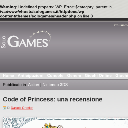
Warning
: Undefined property: WP_Error::$category_parent in
/var/www/vhosts/sologames.it/httpdocs/wp-
content/themes/sologames/header.php
on line
3
Chi siam
Home
Anticipazioni
Console
Genere
Giochi Online
Gioch
Pubblicato in:
Action
|
Nintendo 3DS
Code of Princess: una recensione
Di
Daniele Grattieri