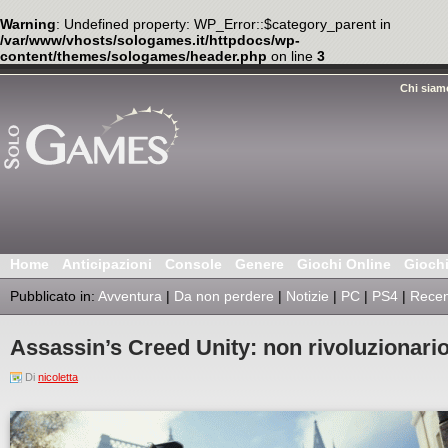
Warning
: Undefined property: WP_Error::$category_parent in
/var/www/vhosts/sologames.it/httpdocs/wp-
content/themes/sologames/header.php
on line
3
Chi siam
Home
Anticipazioni
Console
Genere
Giochi Online
Gioch
Pubblicato in:
Avventura
|
Da non perdere
|
Notizie
|
PC
|
PS4
|
Recen
Assassin’s Creed Unity: non rivoluzionari
Di
nicoletta