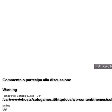
« Articolo 
Commenta o partecipa alla discussione
Warning
: Undefined variable $user_ID in
/var/www/vhosts/sologames.it/httpdocs/wp-content/themes/
on line
59