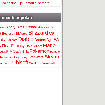
i da casinò, i più amati di sempre
omenti popolari
arcade
Angry Birds
Assassin's
ision
Blizzard
Call
d
Bethesda
BioWare
Diablo
uty
EA
Dragon Age
Capcom
Mario
A
Final Fantasy
Halo
Kinect
Pokémon
osoft
MOBA
Ninja
punta e
Steam
Star Wars
SimCity
Sony
Rovio
Ubisoft
World of Warcraft
al horror