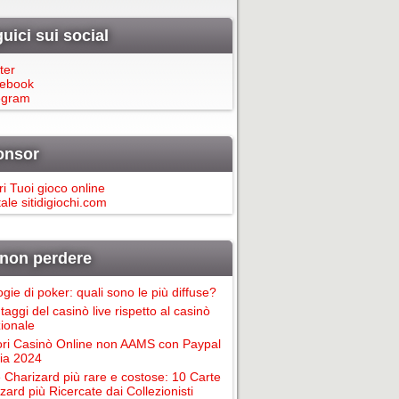
uici sui social
ter
ebook
egram
onsor
ri Tuoi gioco online
ale sitidigiochi.com
non perdere
ogie di poker: quali sono le più diffuse?
taggi del casinò live rispetto al casinò
zionale
ori Casinò Online non AAMS con Paypal
alia 2024
 Charizard più rare e costose: 10 Carte
zard più Ricercate dai Collezionisti