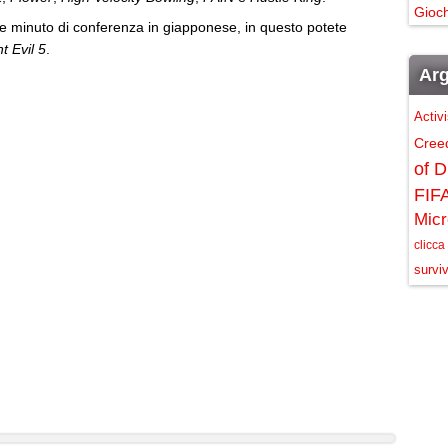
Gioch
he minuto di conferenza in giapponese, in questo potete
t Evil 5
.
Arg
Activ
Cree
of D
FIF
Micr
clicca
surviv