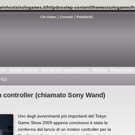
w/vhosts/sologames.it/httpdocs/wp-content/themes/sologames/h
|
|
Chi siamo
Contatti
Pubblicità
ere
Giochi Online
Giochi per smartphone
Notizie
Recensioni
PS3
n controller (chiamato Sony Wand)
Uno degli avvenimenti più importanti del Tokyo
Game Show 2009 appena conclusosi è stata la
conferma del lancio di un motion controller per la