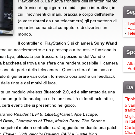
PlayStation 3. La nuova frontiera dell’intrattenimento
elettronico è ogni giorno di più il gioco interattivo, in
Seg
cui i movimenti di mani, braccia e corpo dell’utente
(a volte ripresi da una telecamera) gli permettono di
-
Twit
impartire comandi al computer e di divertirsi un
-
Fac
-
Tel
mondo.
Il controller di PlayStation 3 si chiamerà
Sony Wand
iene un accelerometro e un giroscopio a tre assi e funziona in
Sp
n Eye, utilizzata per tracciare la posizione del Wand e
la bacchetta si trova una sfera che renderà possibile il ‘camera
-
Affa
-
Port
sizione da parte della telecamera. Questa sfera è luminosa e
ado di generare vari colori, fornendo così anche un feedback
delle tinte e dei motivi di luce.
Da 
te un modulo wireless Bluetooth 2.0, ed è alimentato da una
he un grilletto analogico e la funzionalità di feedback tattile,
Tipol
 a certi eventi che si presentino nel gioco.
5 van
tradi
 saranno
Resident Evil 5
,
LittleBigPlanet
,
Ape Escape
,
Migli
nd Draw
,
Champions of Time
,
Motion Party
,
The Shoot
e
in It
 In seguito il motion controller sarà aggiunto mediante una patch
Carte
Chari
t
,
Flower
,
High Velocity Bowling
,
PAIN
e
Hustle King
.