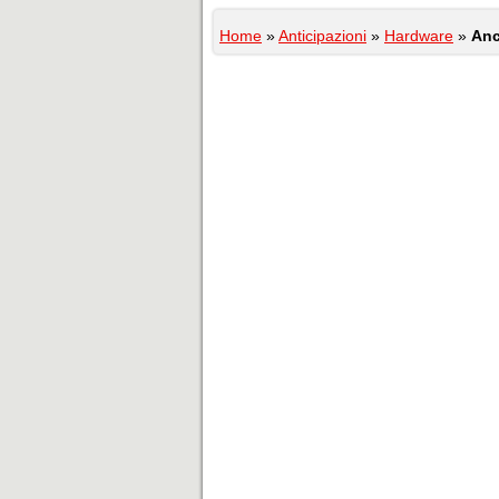
Home
»
Anticipazioni
»
Hardware
»
Anc