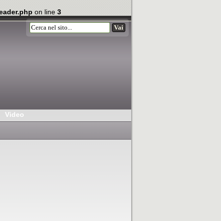
eader.php
on line
3
Video