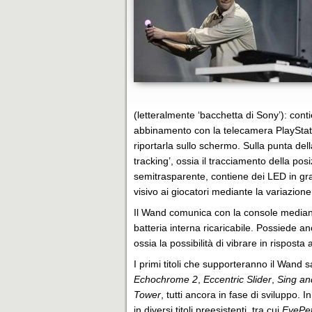
(letteralmente ‘bacchetta di Sony’): cont
abbinamento con la telecamera PlayStatio
riportarla sullo schermo. Sulla punta del
tracking’, ossia il tracciamento della po
semitrasparente, contiene dei LED in gr
visivo ai giocatori mediante la variazione 
Il Wand comunica con la console median
batteria interna ricaricabile. Possiede anc
ossia la possibilità di vibrare in risposta
I primi titoli che supporteranno il Wand
Echochrome 2
,
Eccentric Slider
,
Sing a
Tower
, tutti ancora in fase di sviluppo.
in diversi titoli preesistenti, tra cui
EyePe