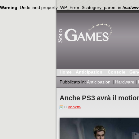
Warning
: Undefined property: WP_Error::$category_parent in
/var/ww
Home
Anticipazioni
Console
Gen
Pubblicato in:
Anticipazioni
|
Hardware
|
Anche PS3 avrà il motio
Di
nicoletta