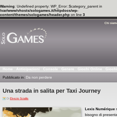
Warning
: Undefined property: WP_Error::$category_parent in
/var/www/vhosts/sologames.it/httpdocs/wp-
content/themes/sologames/header.php
on line
3
Chi siam
Home
Anticipazioni
Console
Genere
Giochi Online
Gioch
Pubblicato in:
Da non perdere
Una strada in salita per Taxi Journey
Di
Elvezio Sciallis
Lexis Numérique
n
bisogno di presenta