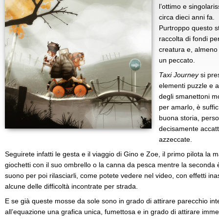
l’ottimo e singolar
circa dieci anni fa.
Purtroppo questo st
raccolta di fondi pe
creatura e, almeno 
un peccato.
Taxi Journey
si pre
elementi puzzle e 
degli smanettoni mol
per amarlo, è suffi
buona storia, person
decisamente accatt
azzeccate.
Seguirete infatti le gesta e il viaggio di Gino e Zoe, il primo pilota l
giochetti con il suo ombrello o la canna da pesca mentre la seconda è 
suono per poi rilasciarli, come potete vedere nel video, con effetti inas
alcune delle difficoltà incontrate per strada.
E se già queste mosse da sole sono in grado di attirare parecchio in
all’equazione una grafica unica, fumettosa e in grado di attirare imm