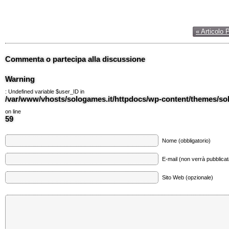
« Articolo 
Commenta o partecipa alla discussione
Warning
: Undefined variable $user_ID in
/var/www/vhosts/sologames.it/httpdocs/wp-content/themes/
on line
59
Nome (obbligatorio)
E-mail (non verrà pubblicata
Sito Web (opzionale)