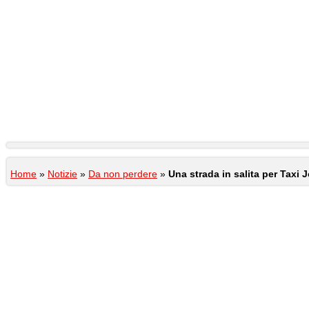
Home
»
Notizie
»
Da non perdere
»
Una strada in salita per Taxi 