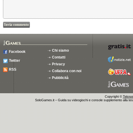
Chi siamo
Facebook
Contatti
Twitter
Privacy
RSS
Collabora con noi
Pubblicità
Copyright ©
Teknosu
SoloGames.it – Guida su videogiochi e console supplemento alla testata