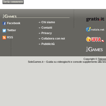
Chi siamo
Facebook
Contatti
Twitter
Privacy
RSS
Collabora con noi
Pubblicità
Copyright ©
Teknosu
SoloGames.it – Guida su videogiochi e console supplemento alla testata