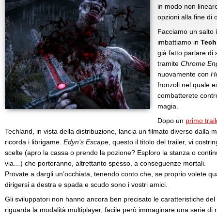
in modo non lineare
opzioni alla fine di
Facciamo un salto i
imbattiamo in
Tech
già fatto parlare di
tramite
Chrome Eng
nuovamente con
He
fronzoli nel quale e
combatterete contr
magia.
Dopo un
primo trail
Techland, in vista della distribuzione, lancia un filmato diverso dalla
ricorda i librigame.
Edyn’s Escape
, questo il titolo del trailer, vi cos
scelte (apro la cassa o prendo la pozione? Esploro la stanza o continu
via…) che porteranno, altrettanto spesso, a conseguenze mortali.
Provate a dargli un’occhiata, tenendo conto che, se proprio volete qua
dirigersi a destra e spada e scudo sono i vostri amici.
Gli sviluppatori non hanno ancora ben precisato le caratteristiche del 
riguarda la modalità multiplayer, facile però immaginare una serie di