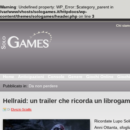
Warning
: Undefined property: WP_Error::$category_parent in
/var/www/vhosts/sologames.it/httpdocs/wp-
content/themes/sologames/header.php
on line
3
Chi siam
Home
Anticipazioni
Console
Genere
Giochi Online
Gioch
Pubblicato in:
Da non perdere
Hellraid: un trailer che ricorda un libroga
Di
Elvezio Sciallis
Ricordate Lupo Solita
Anni Ottanta, sfogli