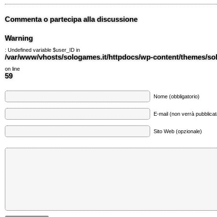
Commenta o partecipa alla discussione
Warning
: Undefined variable $user_ID in
/var/www/vhosts/sologames.it/httpdocs/wp-content/themes/
on line
59
Nome (obbligatorio)
E-mail (non verrà pubblicata
Sito Web (opzionale)