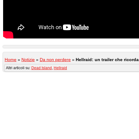
Home
»
Notizie
»
Da non perdere
»
Hellraid: un trailer che ricor
Altri articoli su:
Dead Island
,
Hellraid